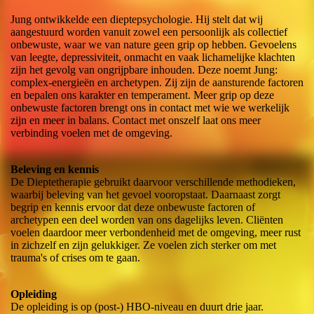
Jung ontwikkelde een dieptepsychologie. Hij stelt dat wij
aangestuurd worden vanuit zowel een persoonlijk als collectief
onbewuste, waar we van nature geen grip op hebben. Gevoelens
van leegte, depressiviteit, onmacht en vaak lichamelijke klachten
zijn het gevolg van ongrijpbare inhouden. Deze noemt Jung:
complex-energieën en archetypen. Zij zijn de aansturende factoren
en bepalen ons karakter en temperament. Meer grip op deze
onbewuste factoren brengt ons in contact met wie we werkelijk
zijn en meer in balans. Contact met onszelf laat ons meer
verbinding voelen met de omgeving.
Beleving en kennis
De Dieptetherapie gebruikt daarvoor verschillende methodieken,
waarbij beleving van het gevoel vooropstaat. Daarnaast zorgt
begrip en kennis ervoor dat deze onbewuste factoren of
archetypen een deel worden van ons dagelijks leven. Cliënten
voelen daardoor meer verbondenheid met de omgeving, meer rust
in zichzelf en zijn gelukkiger. Ze voelen zich sterker om met
trauma's of crises om te gaan.
Opleiding
De opleiding is op (post-) HBO-niveau en duurt drie jaar.