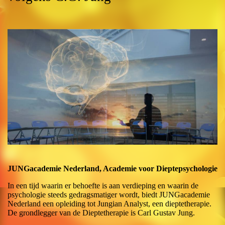
JUNGacademie Nederland, Academie voor Dieptepsychologie
In een tijd waarin er behoefte is aan verdieping en waarin de
psychologie steeds gedragsmatiger wordt, biedt JUNGacademie
Nederland een opleiding tot Jungian Analyst, een dieptetherapie.
De grondlegger van de Dieptetherapie is Carl Gustav Jung.