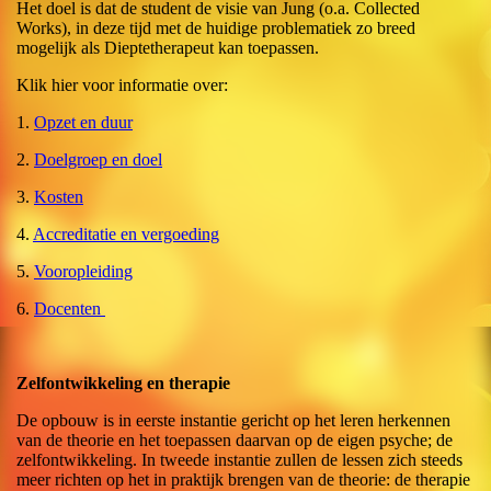
Het doel is dat de student de visie van Jung (o.a. Collected
Works), in deze tijd met de huidige problematiek zo breed
mogelijk als Dieptetherapeut kan toepassen.
Klik hier voor informatie over:
1.
Opzet en duur
2.
Doelgroep en doel
3.
Kosten
4.
Accreditatie en vergoeding
5.
Vooropleiding
6.
Docenten
Zelfontwikkeling en therapie
De opbouw is in eerste instantie gericht op het leren herkennen
van de theorie en het toepassen daarvan op de eigen psyche; de
zelfontwikkeling. In tweede instantie zullen de lessen zich steeds
meer richten op het in praktijk brengen van de theorie: de therapie