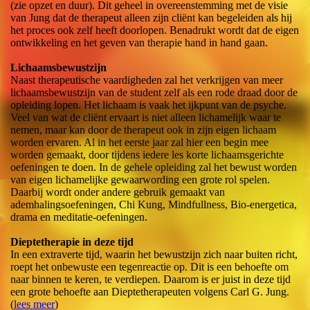
(zie opzet en duur). Dit geheel in overeenstemming met de visie
van Jung dat de therapeut alleen zijn cliënt kan begeleiden als hij
het proces ook zelf heeft doorlopen. Benadrukt wordt dat de eigen
ontwikkeling en het geven van therapie hand in hand gaan.
Lichaamsbewustzijn
Naast therapeutische vaardigheden zal het verkrijgen van meer
lichaamsbewustzijn van de student zelf als een rode draad door de
opleiding lopen. Het lichaam is vaak het ijkpunt van de psyche.
Veel van wat de cliënt ervaart is niet alleen lichamelijk waar te
nemen, maar kan door de therapeut ook in zijn eigen lichaam
worden ervaren. Al in het eerste jaar zal hier een begin mee
worden gemaakt, door tijdens iedere les korte lichaamsgerichte
oefeningen te doen. In de gehele opleiding zal het bewust worden
van eigen lichamelijke gewaarwording een grote rol spelen.
Daarbij wordt onder andere gebruik gemaakt van
ademhalingsoefeningen, Chi Kung, Mindfullness, Bio-energetica,
drama en meditatie-oefeningen.
Dieptetherapie in deze tijd
In een extraverte tijd, waarin het bewustzijn zich naar buiten richt,
roept het onbewuste een tegenreactie op. Dit is een behoefte om
naar binnen te keren, te verdiepen. Daarom is er juist in deze tijd
een grote behoefte aan Dieptetherapeuten volgens Carl G. Jung.
(
lees meer
)