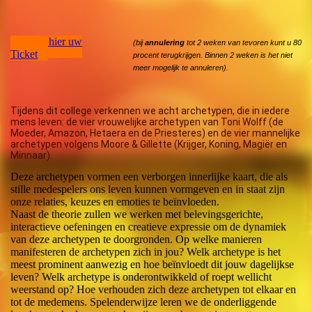
Koop hier uw
(bij
annulering
tot 2 weken van tevoren kunt u 80
Ticket
procent terugkrijgen. Binnen 2 weken is het niet
meer mogelijk te annuleren).
Tijdens dit college verkennen we acht archetypen, die in iedere
mens leven: de vier vrouwelijke archetypen van Toni Wolff (de
Moeder, Amazon, Hetaera en de Priesteres) en de vier mannelijke
archetypen volgens Moore & Gillette (Krijger, Koning, Magiër en
Minnaar).
Deze archetypen vormen een verborgen innerlijke kaart, die als
stille medespelers ons leven kunnen vormgeven en in staat zijn
onze relaties, keuzes en emoties te beïnvloeden.
Naast de theorie zullen we werken met belevingsgerichte,
interactieve oefeningen en creatieve expressie om de dynamiek
van deze archetypen te doorgronden. Op welke manieren
manifesteren de archetypen zich in jou? Welk archetype is het
meest prominent aanwezig en hoe beïnvloedt dit jouw dagelijkse
leven? Welk archetype is onderontwikkeld of roept wellicht
weerstand op? Hoe verhouden zich deze archetypen tot elkaar en
tot de medemens. Spelenderwijze leren we de onderliggende