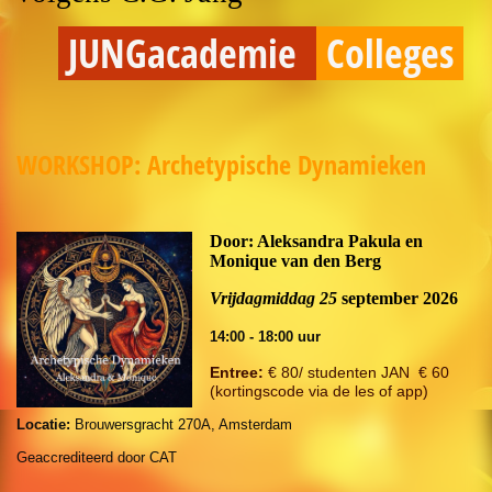
JUNGacademie
Colleges
WORKSHOP:
Archetypische Dynamieken
Door: Aleksandra Pakula en
Monique van den Berg
Vrijdagmiddag 25
september 2026
14:00 - 18:00 uur
Entree:
€ 80/ studenten JAN € 60
(kortingscode via de les of app)
Locatie:
Brouwersgracht 270A, Amsterdam
Geaccrediteerd door CAT